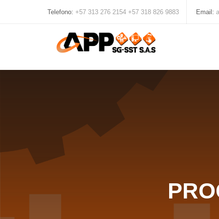
Telefono:
+57 313 276 2154
+57 318 826 9883
Email:
PRO