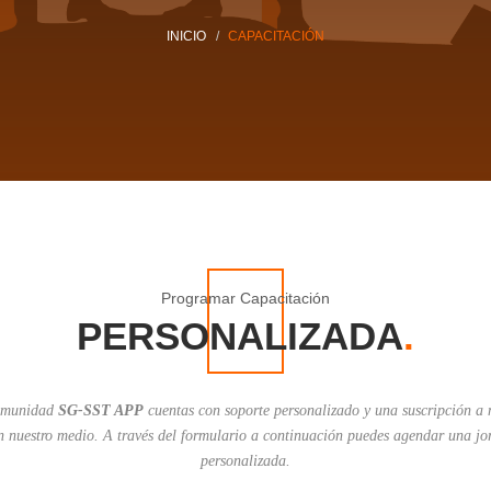
INICIO
CAPACITACIÓN
Programar Capacitación
PERSONALIZADA
comunidad
SG-SST APP
cuentas con soporte personalizado y una suscripción a n
n nuestro medio. A través del formulario a continuación puedes agendar una j
personalizada.